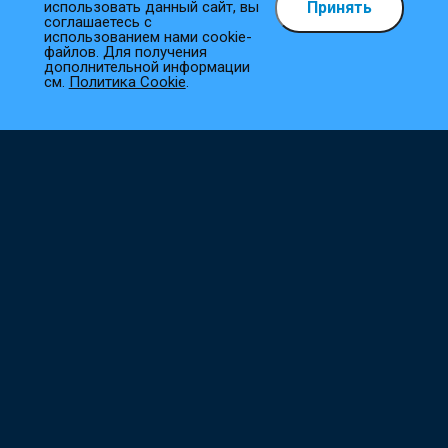
Принять
использовать данный сайт, вы
Как сделать заказ?
соглашаетесь с
использованием нами cookie-
файлов. Для получения
1
Выберите товар
дополнительной информации
см.
Политика Cookie
.
Добавьте необходимые товары в корзину.
2
Оформите заказ
Заполните все необходимые поля, и мы сразу приступим к
его обработке.
3
Подтверждение заказа
Наш менеджер свяжется с вами в ближайшее время для
уточнения деталей.
Не нашли что искали?