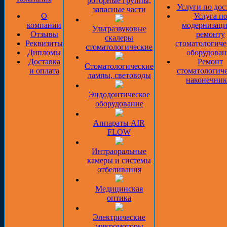
роторные группы,
Услуги по дос
запасные части
О
Услуга п
компании
модернизаци
Ультразвуковые
Отзывы
ремонту
скалеры
Реквизиты
стоматологиче
стоматологические
Дипломы
оборудован
Доставка
Ремонт
Стоматологические
и оплата
стоматологич
лампы, световоды
наконечник
Эндодонтическое
оборудование
Аппараты AIR
FLOW
Интраоральные
камеры и системы
отбеливания
Медицинская
оптика
Электрические
микромоторы