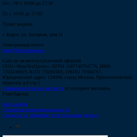
Пн – Чт с 10:00 до 17:30
Пт с 10:00 до 17:00
Пункт выдачи:
г. Курск, ул. Звездная, дом 11
Электронная почта:
info@fintechgroup.ru
Сайт не является публичной офертой
ООО «ФинТехГрупп», ОГРН 1187746764776, ИНН
7702436619, КПП 770201001, ОКПО 79366767,
Юридический адрес: 129090, город Москва, Протопоповский
переулок д.9 стр.1
Стоматологические запчасти
от интернет магазина
Fintechgroup.
Карта сайта
Политика конфиденциальности
Согласие на обработку персональных данных