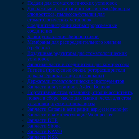
Педали для стоматологических установок
Дренажные и аспирационные системы/фильтры
слюноотсоса, пылесоса/бутылки для
стоматологических установок
Соединители/тройники/быстроразъемные
соединения
Блоки управления фиброоптикой
Мембраны для распределительного клапана
(гребёнок)
Воздушные редукторы для стоматологических
установок
Запасные части и соединители для компрессора
Гигиена (прикусные блоки, роторасширители,
зеркала, ёршики, защитные экраны)
Держатели стоматологических инструментов
Запчасти для установок A-dec, Belmont
Портативные стом установки, столик ассистента,
подача в сборе, масло для смазки, чехол для стом
установки, ручки столика врача
Запчасти Cattani к аспирации aspi-jet и mono-jet
Запчасти и комплектующие Woodpecker
Запчасти DTE
Запчасти Sirona
Запчасти KAVO
Запчасти NSK