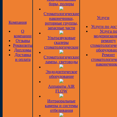
боры, полиры
Стоматологические
Услуги
наконечники,
Компания
роторные группы,
Услуги по дос
запасные части
О
Услуга п
компании
модернизаци
Ультразвуковые
Отзывы
ремонту
скалеры
Реквизиты
стоматологиче
стоматологические
Дипломы
оборудован
Доставка
Ремонт
Стоматологические
и оплата
стоматологич
лампы, световоды
наконечник
Эндодонтическое
оборудование
Аппараты AIR
FLOW
Интраоральные
камеры и системы
отбеливания