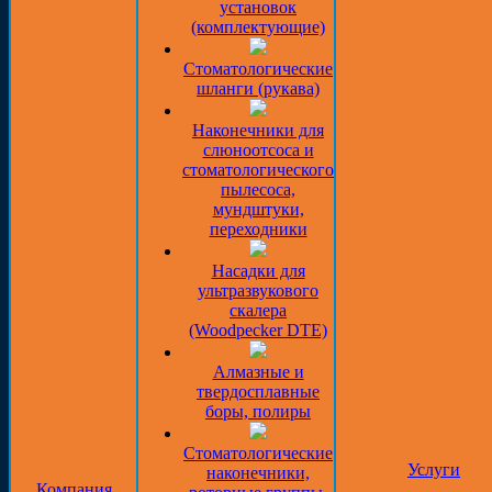
установок
(комплектующие)
Стоматологические
шланги (рукава)
Наконечники для
слюноотсоса и
стоматологического
пылесоса,
мундштуки,
переходники
Насадки для
ультразвукового
скалера
(Woodpecker DTE)
Алмазные и
твердосплавные
боры, полиры
Стоматологические
Услуги
наконечники,
Компания