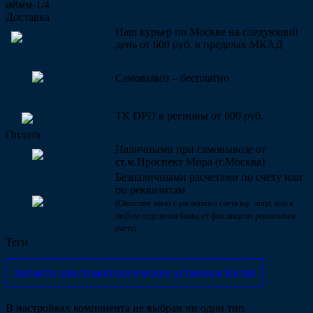
⌀8мм-1/4
Доставка
Наш курьер по Москве на следующий
день от 600 руб. в пределах МКАД
Самовывоз – бесплатно
ТК DPD в регионы от 600 руб.
Оплата
Наличными при самовывозе от
ст.м.Проспект Мира (г.Москва)
Безналичными расчетами по счёту или
по реквизитам
(Оплатите заказ с расчетного счета юр. лица, или в
любом отделении банка от физ.лица по реквизитам
счета)
Теги
Запчасти для стоматологических установок Китай
В настройках компонента не выбран ни один тип