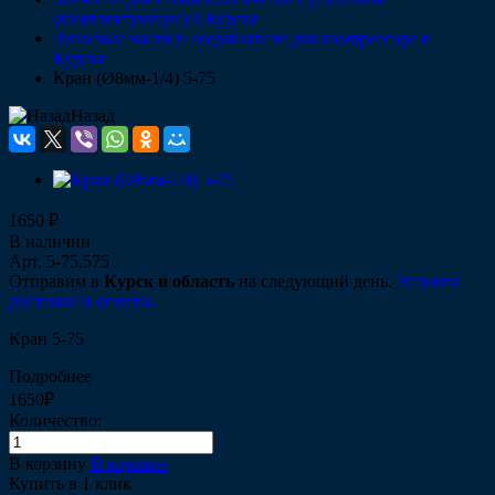
(комплектующие) в Курске
Запасные части и соединители для компрессора в
Курске
Кран (Ø8мм-1/4) 5-75
Назад
1650 ₽
В наличии
Арт.
5-75,575
Отправим в
Курск и область
на следующий день.
Условия
доставки и оплаты.
Кран 5-75
Подробнее
1650₽
Количество:
В корзину
В корзине
Купить в 1 клик