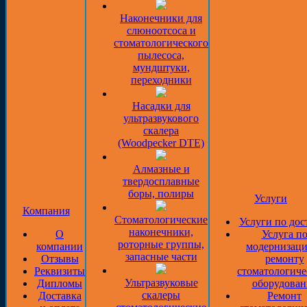
Наконечники для
слюноотсоса и
стоматологического
пылесоса,
мундштуки,
переходники
Насадки для
ультразвукового
скалера
(Woodpecker DTE)
Алмазные и
твердосплавные
боры, полиры
Услуги
Компания
Стоматологические
Услуги по дос
наконечники,
О
Услуга п
роторные группы,
компании
модернизаци
запасные части
Отзывы
ремонту
Реквизиты
стоматологиче
Ультразвуковые
Дипломы
оборудован
скалеры
Доставка
Ремонт