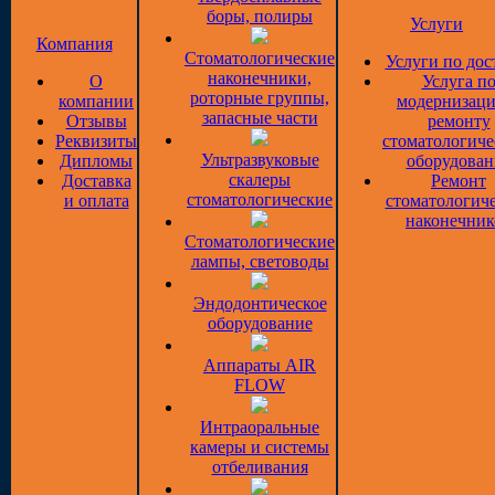
боры, полиры
Услуги
Компания
Стоматологические
Услуги по дос
наконечники,
О
Услуга п
роторные группы,
компании
модернизаци
запасные части
Отзывы
ремонту
Реквизиты
стоматологиче
Ультразвуковые
Дипломы
оборудован
скалеры
Доставка
Ремонт
стоматологические
и оплата
стоматологич
наконечник
Стоматологические
лампы, световоды
Эндодонтическое
оборудование
Аппараты AIR
FLOW
Интраоральные
камеры и системы
отбеливания