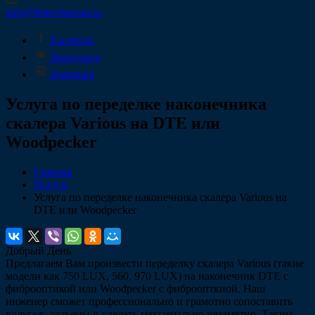
info@fintechgroup.ru
Facebook
Вконтакте
Instagram
Услуга по переделке наконечника
скалера Various на DTE или
Woodpecker
Главная
Услуги
Услуга по переделке наконечника скалера Various на
DTE или Woodpecker
Добрый День
Предлагаем Вам произвести переделку скалера Various (такие
модели как 750 LUX, 560, 970 LUX) на наконечник DTE с
фиброоптикой или Woodpecker с фиброопткиой. Наш
инженер сможет профессионально и грамотно сопоставить
вольтаж, разъемы и сделать максимально незаметно. Таким