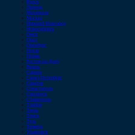
Курск
Липецк
Махачкала
Москва
Нижний Новгород
Новосибирск
Омск
Орел
Оренбург
Пенза
Пермь
Ростов-на-Дону
Рязань
Самара
Санкт-Петербург
Саратов
Севастополь
Смоленск
Ставрополь
Тамбов
Тверь
Томск
Тула
Тюмень
Ульяновск