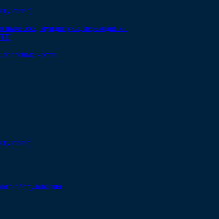
ектующие)
о пылесоса, мундштуки, переходники
DTE)
 запасные части
ектующие)
кого оборудования