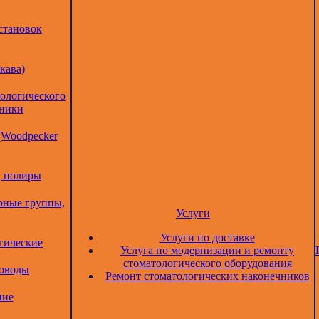
становок
кава)
тологического
дники
(Woodpecker
, полиры
рные группы,
Услуги
Услуги по доставке
гические
Услуга по модернизации и ремонту
стоматологического оборудования
товоды
Ремонт стоматологических наконечников
ние