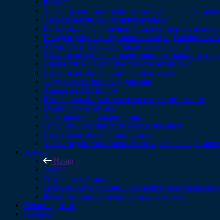
Каталог
Запчасти для стоматологических установок (компл
Стоматологические шланги (рукава)
Наконечники для слюноотсоса и стоматологическог
Насадки для ультразвукового скалера (Woodpecker 
Алмазные и твердосплавные боры, полиры
Стоматологические наконечники, роторные группы,
Ультразвуковые скалеры стоматологические
Стоматологические лампы, световоды
Эндодонтическое оборудование
Аппараты AIR FLOW
Интраоральные камеры и системы отбеливания
Медицинская оптика
Электрические микромоторы
Оснащение стоматологического кабинета
Стоматологический инструмент
Запчасти для стоматологических установок (компл
Услуги
Назад
Услуги
Услуги по доставке
Услуга по модернизации и ремонту стоматологичес
Ремонт стоматологических наконечников
Производители
Новинки