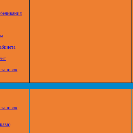
тбеливания
ры
абинета
ент
становок
становок
кава)