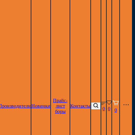
Прайс-
Производители
Новинки
лист
Контакты
0
0
0
боры