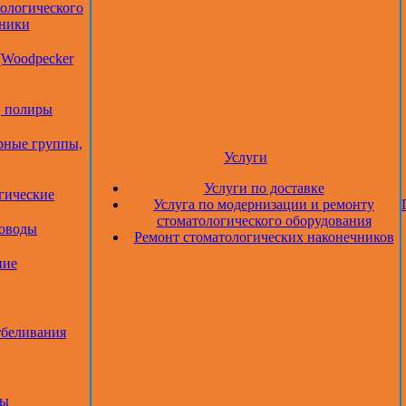
тологического
дники
(Woodpecker
, полиры
рные группы,
Услуги
Услуги по доставке
гические
Услуга по модернизации и ремонту
стоматологического оборудования
товоды
Ремонт стоматологических наконечников
ние
тбеливания
ры