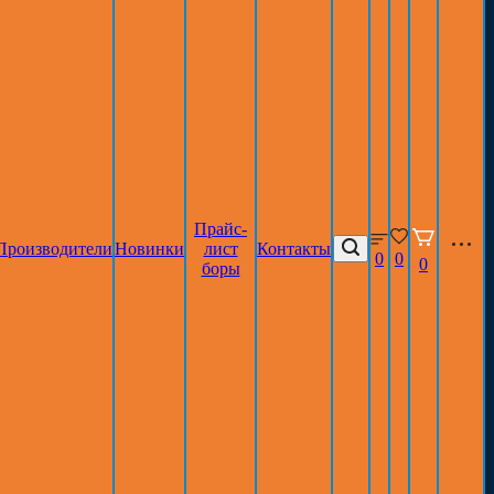
Прайс-
Производители
Новинки
лист
Контакты
0
0
0
боры