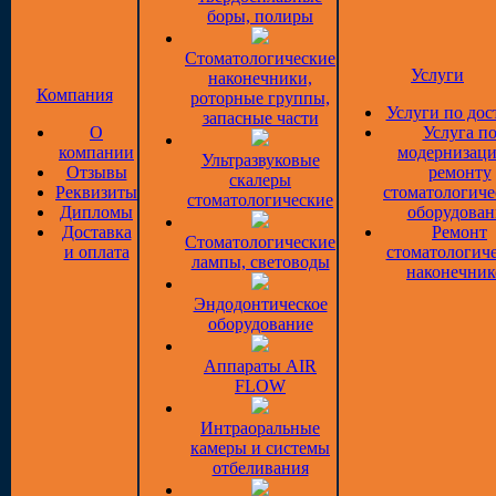
боры, полиры
Стоматологические
Услуги
наконечники,
Компания
роторные группы,
Услуги по дос
запасные части
О
Услуга п
компании
модернизаци
Ультразвуковые
Отзывы
ремонту
скалеры
Реквизиты
стоматологиче
стоматологические
Дипломы
оборудован
Доставка
Ремонт
Стоматологические
и оплата
стоматологич
лампы, световоды
наконечник
Эндодонтическое
оборудование
Аппараты AIR
FLOW
Интраоральные
камеры и системы
отбеливания