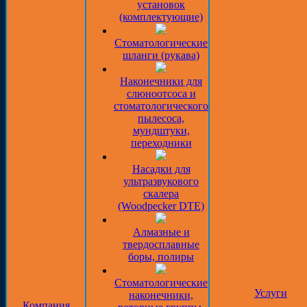
установок
(комплектующие)
Стоматологические
шланги (рукава)
Наконечники для
слюноотсоса и
стоматологического
пылесоса,
мундштуки,
переходники
Насадки для
ультразвукового
скалера
(Woodpecker DTE)
Алмазные и
твердосплавные
боры, полиры
Стоматологические
Услуги
наконечники,
Компания