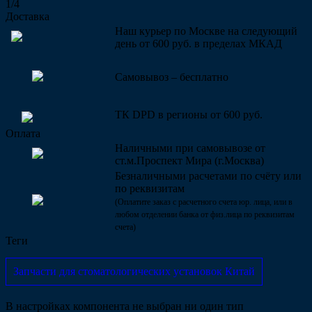
1/4
Доставка
Наш курьер по Москве на следующий
день от 600 руб. в пределах МКАД
Самовывоз – бесплатно
ТК DPD в регионы от 600 руб.
Оплата
Наличными при самовывозе от
ст.м.Проспект Мира (г.Москва)
Безналичными расчетами по счёту или
по реквизитам
(Оплатите заказ с расчетного счета юр. лица, или в
любом отделении банка от физ.лица по реквизитам
счета)
Теги
Запчасти для стоматологических установок Китай
В настройках компонента не выбран ни один тип