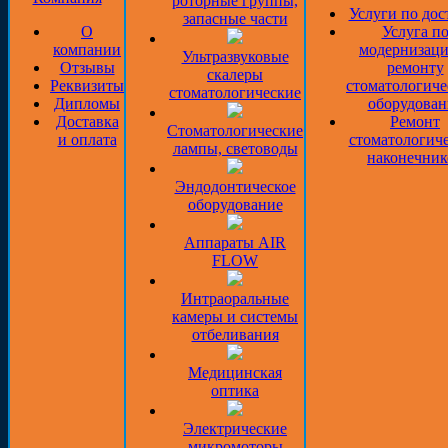
роторные группы,
Услуги по дос
запасные части
О
Услуга п
компании
модернизаци
Ультразвуковые
Отзывы
ремонту
скалеры
Реквизиты
стоматологиче
стоматологические
Дипломы
оборудован
Доставка
Ремонт
Стоматологические
и оплата
стоматологич
лампы, световоды
наконечник
Эндодонтическое
оборудование
Аппараты AIR
FLOW
Интраоральные
камеры и системы
отбеливания
Медицинская
оптика
Электрические
микромоторы