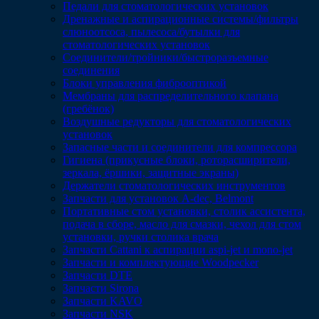
Педали для стоматологических установок
Дренажные и аспирационные системы/фильтры
слюноотсоса, пылесоса/бутылки для
стоматологических установок
Соединители/тройники/быстроразъемные
соединения
Блоки управления фиброоптикой
Мембраны для распределительного клапана
(гребёнок)
Воздушные редукторы для стоматологических
установок
Запасные части и соединители для компрессора
Гигиена (прикусные блоки, роторасширители,
зеркала, ёршики, защитные экраны)
Держатели стоматологических инструментов
Запчасти для установок A-dec, Belmont
Портативные стом установки, столик ассистента,
подача в сборе, масло для смазки, чехол для стом
установки, ручки столика врача
Запчасти Cattani к аспирации aspi-jet и mono-jet
Запчасти и комплектующие Woodpecker
Запчасти DTE
Запчасти Sirona
Запчасти KAVO
Запчасти NSK