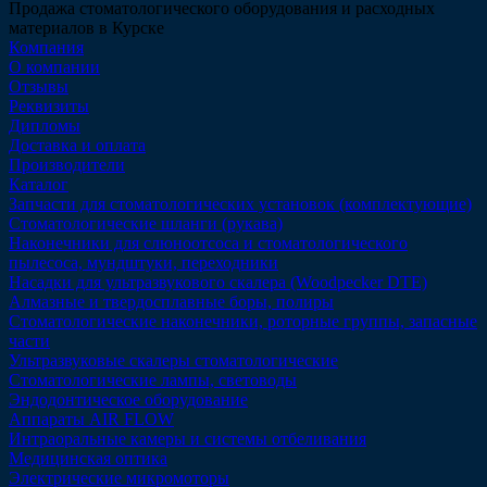
Продажа стоматологического оборудования и расходных
материалов в Курске
Компания
О компании
Отзывы
Реквизиты
Дипломы
Доставка и оплата
Производители
Каталог
Запчасти для стоматологических установок (комплектующие)
Стоматологические шланги (рукава)
Наконечники для слюноотсоса и стоматологического
пылесоса, мундштуки, переходники
Насадки для ультразвукового скалера (Woodpecker DTE)
Алмазные и твердосплавные боры, полиры
Стоматологические наконечники, роторные группы, запасные
части
Ультразвуковые скалеры стоматологические
Стоматологические лампы, световоды
Эндодонтическое оборудование
Аппараты AIR FLOW
Интраоральные камеры и системы отбеливания
Медицинская оптика
Электрические микромоторы