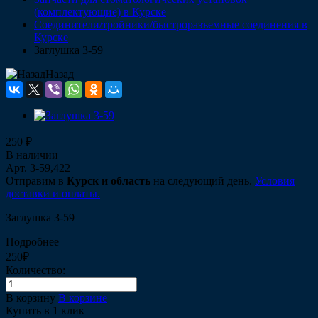
(комплектующие) в Курске
Соединители/тройники/быстроразъемные соединения в
Курске
Заглушка 3-59
Назад
250 ₽
В наличии
Арт.
3-59,422
Отправим в
Курск и область
на следующий день.
Условия
доставки и оплаты.
Заглушка 3-59
Подробнее
250₽
Количество:
В корзину
В корзине
Купить в 1 клик