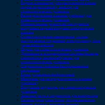
Водные клапаны/регуляторы/основной клапан
подачи воды/соленойд, эжектор для
стоматологических установок
Распределительные клапаны (гребенки) для
стоматологических установок
Пневмоклапаны держателей инструмента/
воздушных педалей/воздушно-электрические
клапана
Стоматологические наконечники, гильзы,
быстросъёмное соединение, электропривод, блок
управления креслом
Педали для стоматологических установок
Дренажные и аспирационные системы/фильтры
слюноотсоса, пылесоса/бутылки для
стоматологических установок
Соединители/тройники/быстроразъемные
соединения
Блоки управления фиброоптикой
Мембраны для распределительного клапана
(гребёнок)
Воздушные редукторы для стоматологических
установок
Запасные части и соединители для компрессора
Гигиена (прикусные блоки, роторасширители,
зеркала, ёршики, защитные экраны)