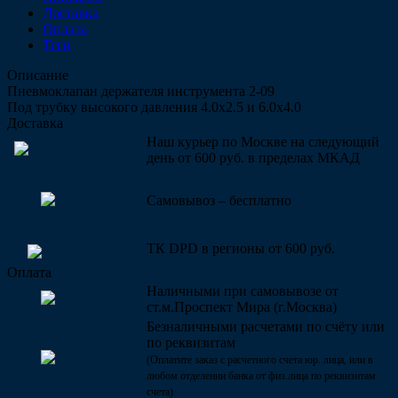
Доставка
Оплата
Теги
Описание
Пневмоклапан держателя инструмента 2-09
Под трубку высокого давления 4.0х2.5 и 6.0х4.0
Доставка
Наш курьер по Москве на следующий
день от 600 руб. в пределах МКАД
Самовывоз – бесплатно
ТК DPD в регионы от 600 руб.
Оплата
Наличными при самовывозе от
ст.м.Проспект Мира (г.Москва)
Безналичными расчетами по счёту или
по реквизитам
(Оплатите заказ с расчетного счета юр. лица, или в
любом отделении банка от физ.лица по реквизитам
счета)