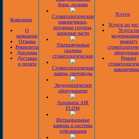
боры, полиры
Услуги
Стоматологические
Компания
наконечники,
Услуги по дос
роторные группы,
О
Услуга п
запасные части
компании
модернизаци
Отзывы
ремонту
Ультразвуковые
Реквизиты
стоматологиче
скалеры
Дипломы
оборудован
стоматологические
Доставка
Ремонт
и оплата
стоматологич
Стоматологические
наконечник
лампы, световоды
Эндодонтическое
оборудование
Аппараты AIR
FLOW
Интраоральные
камеры и системы
отбеливания