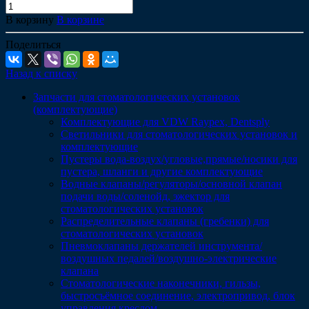
В корзину
В корзине
Поделиться
Назад к списку
Запчасти для стоматологических установок
(комплектующие)
Комплектующие для VDW Raypex, Dentsply
Светильники для стоматологических установок и
комплектующие
Пустеры вода-воздух/угловые,прямые/носики для
пустера, шланги и другие комплектующие
Водные клапаны/регуляторы/основной клапан
подачи воды/соленойд, эжектор для
стоматологических установок
Распределительные клапаны (гребенки) для
стоматологических установок
Пневмоклапаны держателей инструмента/
воздушных педалей/воздушно-электрические
клапана
Стоматологические наконечники, гильзы,
быстросъёмное соединение, электропривод, блок
управления креслом