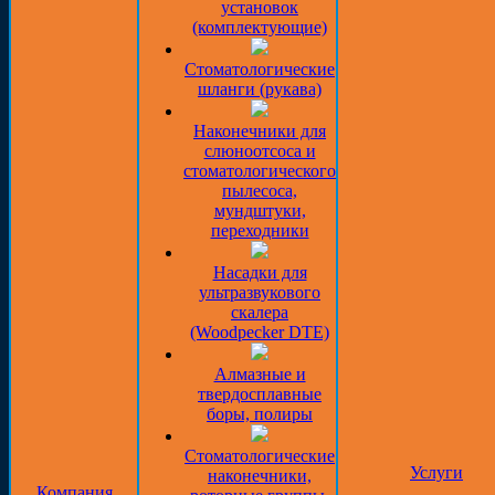
установок
(комплектующие)
Стоматологические
шланги (рукава)
Наконечники для
слюноотсоса и
стоматологического
пылесоса,
мундштуки,
переходники
Насадки для
ультразвукового
скалера
(Woodpecker DTE)
Алмазные и
твердосплавные
боры, полиры
Стоматологические
Услуги
наконечники,
Компания