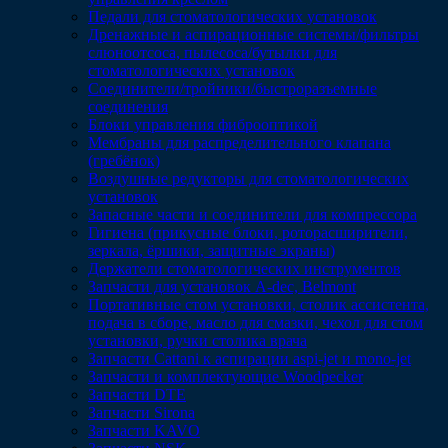
Педали для стоматологических установок
Дренажные и аспирационные системы/фильтры
слюноотсоса, пылесоса/бутылки для
стоматологических установок
Соединители/тройники/быстроразъемные
соединения
Блоки управления фиброоптикой
Мембраны для распределительного клапана
(гребёнок)
Воздушные редукторы для стоматологических
установок
Запасные части и соединители для компрессора
Гигиена (прикусные блоки, роторасширители,
зеркала, ёршики, защитные экраны)
Держатели стоматологических инструментов
Запчасти для установок A-dec, Belmont
Портативные стом установки, столик ассистента,
подача в сборе, масло для смазки, чехол для стом
установки, ручки столика врача
Запчасти Cattani к аспирации aspi-jet и mono-jet
Запчасти и комплектующие Woodpecker
Запчасти DTE
Запчасти Sirona
Запчасти KAVO