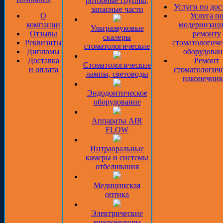
роторные группы,
Услуги по дос
запасные части
О
Услуга п
компании
модернизаци
Ультразвуковые
Отзывы
ремонту
скалеры
Реквизиты
стоматологиче
стоматологические
Дипломы
оборудован
Доставка
Ремонт
Стоматологические
и оплата
стоматологич
лампы, световоды
наконечник
Эндодонтическое
оборудование
Аппараты AIR
FLOW
Интраоральные
камеры и системы
отбеливания
Медицинская
оптика
Электрические
микромоторы