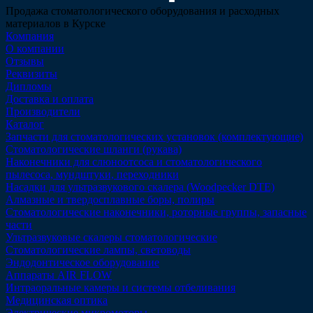
Продажа стоматологического оборудования и расходных
материалов в Курске
Компания
О компании
Отзывы
Реквизиты
Дипломы
Доставка и оплата
Производители
Каталог
Запчасти для стоматологических установок (комплектующие)
Стоматологические шланги (рукава)
Наконечники для слюноотсоса и стоматологического
пылесоса, мундштуки, переходники
Насадки для ультразвукового скалера (Woodpecker DTE)
Алмазные и твердосплавные боры, полиры
Стоматологические наконечники, роторные группы, запасные
части
Ультразвуковые скалеры стоматологические
Стоматологические лампы, световоды
Эндодонтическое оборудование
Аппараты AIR FLOW
Интраоральные камеры и системы отбеливания
Медицинская оптика
Электрические микромоторы