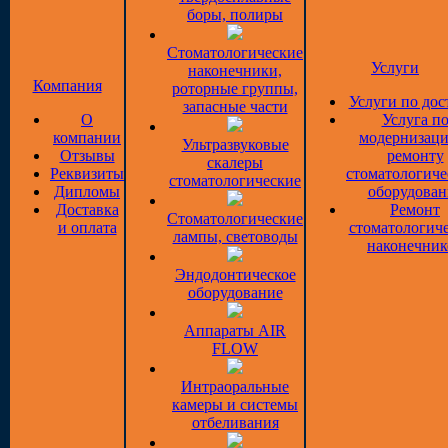
боры, полиры
Стоматологические
Услуги
наконечники,
Компания
роторные группы,
Услуги по дос
запасные части
О
Услуга п
компании
модернизаци
Ультразвуковые
Отзывы
ремонту
скалеры
Реквизиты
стоматологиче
стоматологические
Дипломы
оборудован
Доставка
Ремонт
Стоматологические
и оплата
стоматологич
лампы, световоды
наконечник
Эндодонтическое
оборудование
Аппараты AIR
FLOW
Интраоральные
камеры и системы
отбеливания