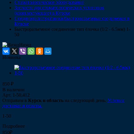
Стоматологическое оборудование
Запчасти для стоматологических установок
(комплектующие) в Курске
Соединители/тройники/быстроразъемные соединения в
Курске
Быстроразъемное соединение тип ёлочка (1/2 - 6.5мм) 1-
50
Назад
Новинка
850 ₽
В наличии
Арт.
1-50,412
Отправим в
Курск и область
на следующий день.
Условия
доставки и оплаты.
1-50
Подробнее
850₽