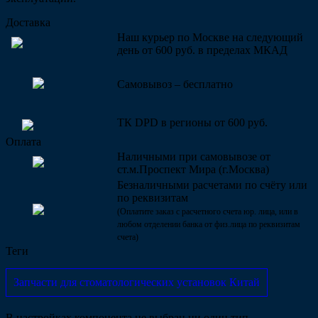
Доставка
Наш курьер по Москве на следующий
день от 600 руб. в пределах МКАД
Самовывоз – бесплатно
ТК DPD в регионы от 600 руб.
Оплата
Наличными при самовывозе от
ст.м.Проспект Мира (г.Москва)
Безналичными расчетами по счёту или
по реквизитам
(Оплатите заказ с расчетного счета юр. лица, или в
любом отделении банка от физ.лица по реквизитам
счета)
Теги
Запчасти для стоматологических установок Китай
В настройках компонента не выбран ни один тип