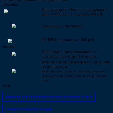
Доставка
Наш курьер по Москве на следующий
день от 600 руб. в пределах МКАД
Самовывоз – бесплатно
ТК DPD в регионы от 600 руб.
Оплата
Наличными при самовывозе от
ст.м.Проспект Мира (г.Москва)
Безналичными расчетами по счёту или
по реквизитам
(Оплатите заказ с расчетного счета юр. лица, или в
любом отделении банка от физ.лица по реквизитам
счета)
Теги
Запчасти для стоматологических установок Китай
Стоматологические педали