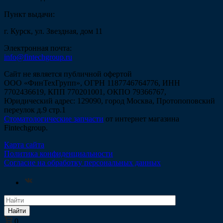
Пункт выдачи:
г. Курск, ул. Звездная, дом 11
Электронная почта:
info@fintechgroup.ru
Сайт не является публичной офертой
ООО «ФинТехГрупп», ОГРН 1187746764776, ИНН
7702436619, КПП 770201001, ОКПО 79366767,
Юридический адрес: 129090, город Москва, Протопоповский
переулок д.9 стр.1
Стоматологические запчасти
от интернет магазина
Fintechgroup.
Карта сайта
Политика конфиденциальности
Согласие на обработку персональных данных
Найти
0