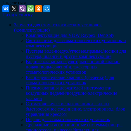
Поделиться
Назад к списку
Запчасти для стоматологических установок
(комплектующие)
Комплектующие для VDW Raypex, Dentsply
Светильники для стоматологических установок и
комплектующие
Пустеры вода-воздух/угловые,прямые/носики для
пустера, шланги и другие комплектующие
Водные клапаны/регуляторы/основной клапан
подачи воды/соленойд, эжектор для
стоматологических установок
Распределительные клапаны (гребенки) для
стоматологических установок
Пневмоклапаны держателей инструмента/
воздушных педалей/воздушно-электрические
клапана
Стоматологические наконечники, гильзы,
быстросъёмное соединение, электропривод, блок
управления креслом
Педали для стоматологических установок
Дренажные и аспирационные системы/фильтры
слюноотсоса, пылесоса/бутылки для