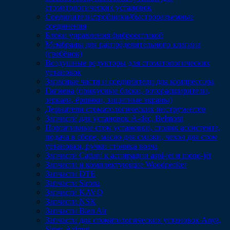
стоматологических установок
Соединители/тройники/быстроразъемные
соединения
Блоки управления фиброоптикой
Мембраны для распределительного клапана
(гребёнок)
Воздушные редукторы для стоматологических
установок
Запасные части и соединители для компрессора
Гигиена (прикусные блоки, роторасширители,
зеркала, ёршики, защитные экраны)
Держатели стоматологических инструментов
Запчасти для установок A-dec, Belmont
Портативные стом установки, столик ассистента,
подача в сборе, масло для смазки, чехол для стом
установки, ручки столика врача
Запчасти Cattani к аспирации aspi-jet и mono-jet
Запчасти и комплектующие Woodpecker
Запчасти DTE
Запчасти Sirona
Запчасти KAVO
Запчасти NSK
Запчасти Bien Air
Запчасти для стоматологических установок Anya,
Siger, Azimut