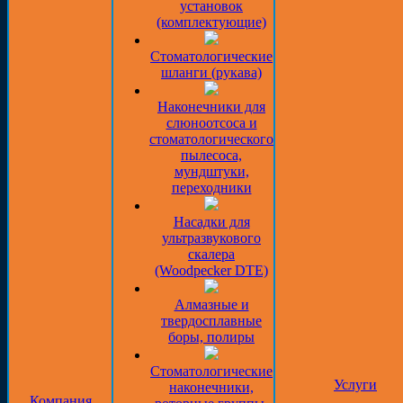
установок
(комплектующие)
Стоматологические
шланги (рукава)
Наконечники для
слюноотсоса и
стоматологического
пылесоса,
мундштуки,
переходники
Насадки для
ультразвукового
скалера
(Woodpecker DTE)
Алмазные и
твердосплавные
боры, полиры
Стоматологические
Услуги
наконечники,
Компания