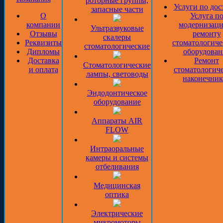
роторные группы,
Услуги по дос
запасные части
О
Услуга п
компании
модернизаци
Ультразвуковые
Отзывы
ремонту
скалеры
Реквизиты
стоматологиче
стоматологические
Дипломы
оборудован
Доставка
Ремонт
Стоматологические
и оплата
стоматологич
лампы, световоды
наконечник
Эндодонтическое
оборудование
Аппараты AIR
FLOW
Интраоральные
камеры и системы
отбеливания
Медицинская
оптика
Электрические
микромоторы