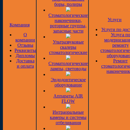
боры, полиры
Стоматологические
Услуги
наконечники,
Компания
роторные группы,
Услуги по дос
запасные части
О
Услуга п
компании
модернизаци
Ультразвуковые
Отзывы
ремонту
скалеры
Реквизиты
стоматологиче
стоматологические
Дипломы
оборудован
Доставка
Ремонт
Стоматологические
и оплата
стоматологич
лампы, световоды
наконечник
Эндодонтическое
оборудование
Аппараты AIR
FLOW
Интраоральные
камеры и системы
отбеливания