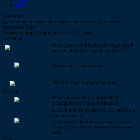
Теги
Описание
Дренажная система с фильтром для стоматологической
установки 2-80
Диаметр слива (нижнего разъема 17.5 мм)
Доставка
Наш курьер по Москве на следующий
день от 600 руб. в пределах МКАД
Самовывоз – бесплатно
ТК DPD в регионы от 600 руб.
Оплата
Наличными при самовывозе от
ст.м.Проспект Мира (г.Москва)
Безналичными расчетами по счёту или
по реквизитам
(Оплатите заказ с расчетного счета юр. лица, или в
любом отделении банка от физ.лица по реквизитам
счета)
Теги