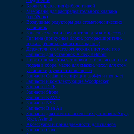
соединения
Блоки управления фиброоптикой
Мембраны для распределительного клапана
(гребёнок)
Воздушные редукторы для стоматологических
установок
Запасные части и соединители для компрессора
Гигиена (прикусные блоки, роторасширители,
зеркала, ёршики, защитные экраны)
Держатели стоматологических инструментов
Запчасти для установок A-dec, Belmont
Портативные стом установки, столик ассистента,
подача в сборе, масло для смазки, чехол для стом
установки, ручки столика врача
Запчасти Cattani к аспирации aspi-jet и mono-jet
Запчасти и комплектующие Woodpecker
Запчасти DTE
Запчасти Sirona
Запчасти KAVO
Запчасти NSK
Запчасти Bien Air
Запчасти для стоматологических установок Anya,
Siger, Azimut
Аксессуары и принадлежности для сканера
Запчасти Coxo