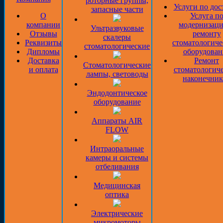
роторные группы,
Услуги по дос
запасные части
О
Услуга п
компании
модернизаци
Ультразвуковые
Отзывы
ремонту
скалеры
Реквизиты
стоматологиче
стоматологические
Дипломы
оборудован
Доставка
Ремонт
Стоматологические
и оплата
стоматологич
лампы, световоды
наконечник
Эндодонтическое
оборудование
Аппараты AIR
FLOW
Интраоральные
камеры и системы
отбеливания
Медицинская
оптика
Электрические
микромоторы