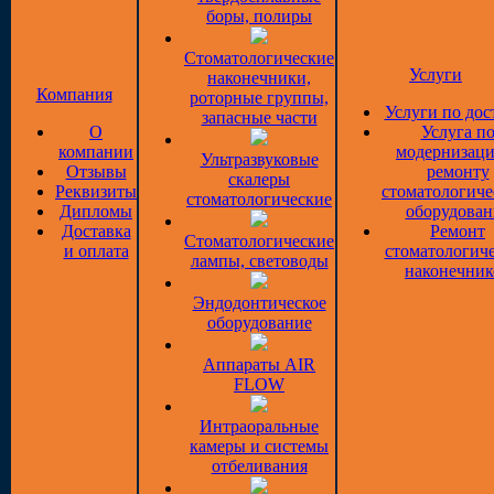
боры, полиры
Стоматологические
Услуги
наконечники,
Компания
роторные группы,
Услуги по дос
запасные части
О
Услуга п
компании
модернизаци
Ультразвуковые
Отзывы
ремонту
скалеры
Реквизиты
стоматологиче
стоматологические
Дипломы
оборудован
Доставка
Ремонт
Стоматологические
и оплата
стоматологич
лампы, световоды
наконечник
Эндодонтическое
оборудование
Аппараты AIR
FLOW
Интраоральные
камеры и системы
отбеливания