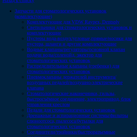
Назад к списку
Запчасти для стоматологических установок
(комплектующие)
Комплектующие для VDW Raypex, Dentsply
Светильники для стоматологических установок и
комплектующие
Пустеры вода-воздух/угловые,прямые/носики для
пустера, шланги и другие комплектующие
Водные клапаны/регуляторы/основной клапан
подачи воды/соленойд, эжектор для
стоматологических установок
Распределительные клапаны (гребенки) для
стоматологических установок
Пневмоклапаны держателей инструмента/
воздушных педалей/воздушно-электрические
клапана
Стоматологические наконечники, гильзы,
быстросъёмное соединение, электропривод, блок
управления креслом
Педали для стоматологических установок
Дренажные и аспирационные системы/фильтры
слюноотсоса, пылесоса/бутылки для
стоматологических установок
Соединители/тройники/быстроразъемные