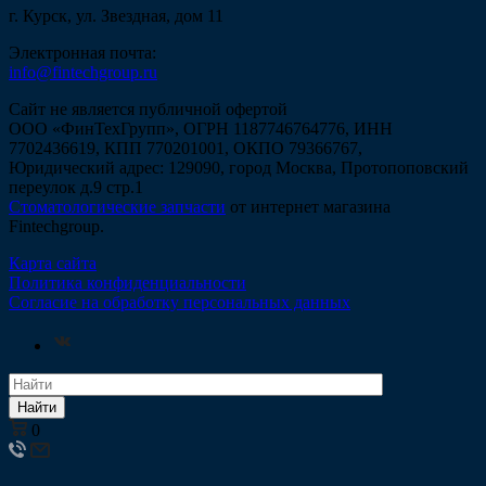
г. Курск, ул. Звездная, дом 11
Электронная почта:
info@fintechgroup.ru
Сайт не является публичной офертой
ООО «ФинТехГрупп», ОГРН 1187746764776, ИНН
7702436619, КПП 770201001, ОКПО 79366767,
Юридический адрес: 129090, город Москва, Протопоповский
переулок д.9 стр.1
Стоматологические запчасти
от интернет магазина
Fintechgroup.
Карта сайта
Политика конфиденциальности
Согласие на обработку персональных данных
Найти
0