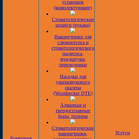
установок
(комплектующие)
Стоматологические
шланги (рукава)
Наконечники для
слюноотсоса и
стоматологического
пылесоса,
мундштуки,
переходники
Насадки для
ультразвукового
скалера
(Woodpecker DTE)
Алмазные и
твердосплавные
боры, полиры
Стоматологические
Услуги
наконечники,
Компания