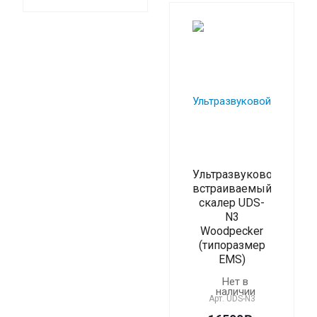
Ультразвуковой
встраиваемый
скалер UDS-
N3
Woodpecker
(типоразмер
EMS)
Нет в
наличии
Арт.
UDS-N3