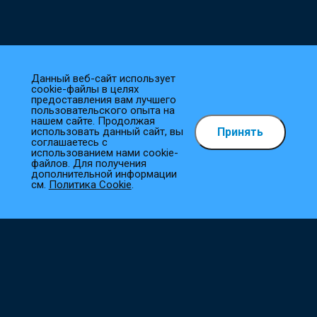
Данный веб-сайт использует
cookie-файлы в целях
предоставления вам лучшего
пользовательского опыта на
нашем сайте. Продолжая
Принять
использовать данный сайт, вы
Как сделать заказ?
соглашаетесь с
использованием нами cookie-
файлов. Для получения
1
Выберите товар
дополнительной информации
см.
Политика Cookie
.
Добавьте необходимые товары в корзину.
2
Оформите заказ
Заполните все необходимые поля, и мы сразу приступим к
его обработке.
3
Подтверждение заказа
Наш менеджер свяжется с вами в ближайшее время для