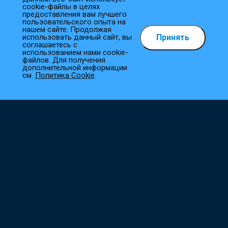
cookie-файлы в целях
предоставления вам лучшего
пользовательского опыта на
нашем сайте. Продолжая
Принять
использовать данный сайт, вы
Как сделать заказ?
соглашаетесь с
использованием нами cookie-
файлов. Для получения
1
Выберите товар
дополнительной информации
см.
Политика Cookie
.
Добавьте необходимые товары в корзину.
2
Оформите заказ
Заполните все необходимые поля, и мы сразу приступим к
его обработке.
3
Подтверждение заказа
Наш менеджер свяжется с вами в ближайшее время для
уточнения деталей.