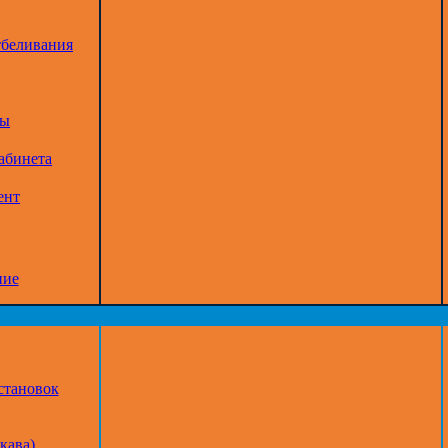
тбеливания
ры
абинета
ент
ние
становок
кава)