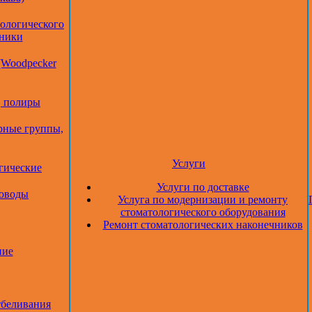
тологического
дники
(Woodpecker
, полиры
рные группы,
Услуги
гические
Услуги по доставке
товоды
Услуга по модернизации и ремонту
стоматологического оборудования
Ремонт стоматологических наконечников
ние
тбеливания