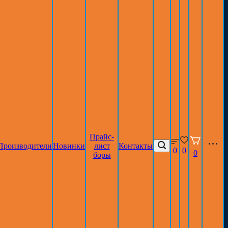
Прайс-
Производители
Новинки
лист
Контакты
0
0
0
боры