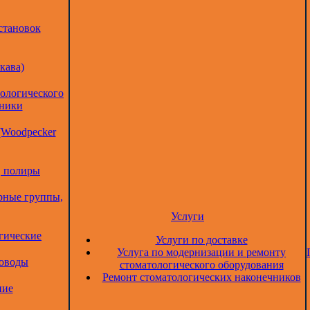
становок
кава)
тологического
дники
(Woodpecker
, полиры
рные группы,
Услуги
гические
Услуги по доставке
Услуга по модернизации и ремонту
товоды
стоматологического оборудования
Ремонт стоматологических наконечников
ние