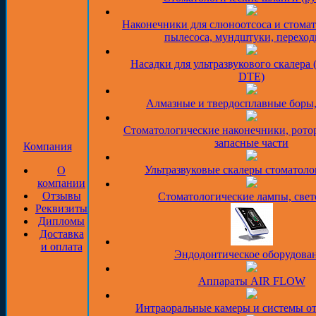
Наконечники для слюноотсоса и стома
пылесоса, мундштуки, перехо
Насадки для ультразвукового скалера 
DTE)
Алмазные и твердосплавные боры
Стоматологические наконечники, рото
запасные части
Компания
Ультразвуковые скалеры стоматоло
О
компании
Отзывы
Стоматологические лампы, све
Реквизиты
Дипломы
Доставка
и оплата
Эндодонтическое оборудова
Аппараты AIR FLOW
Интраоральные камеры и системы о