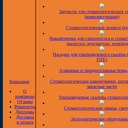
Запчасти для стоматологических у
(комплектующие)
Стоматологические шланги (ру
Наконечники для слюноотсоса и стома
пылесоса, мундштуки, перехо
Насадки для ультразвукового скалера 
DTE)
Алмазные и твердосплавные боры
Стоматологические наконечники, рото
Компания
запасные части
О
компании
Ультразвуковые скалеры стоматоло
Отзывы
Реквизиты
Стоматологические лампы, све
Дипломы
Доставка
Эндодонтическое оборудова
и оплата