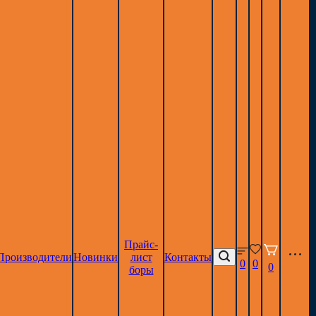
Прайс-
Производители
Новинки
лист
Контакты
0
0
0
боры